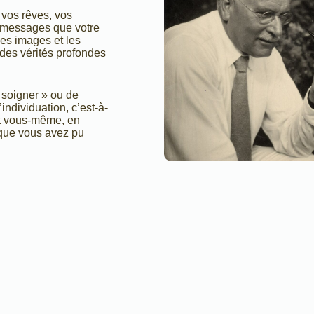
 vos rêves, vos
s messages que votre
les images et les
 des vérités profondes
 soigner » ou de
individuation, c’est-à-
nt vous-même, en
s que vous avez pu